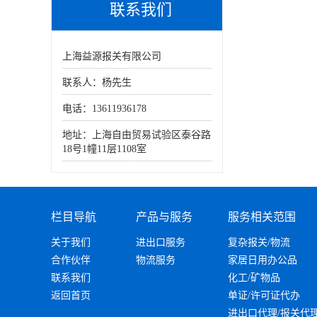
联系我们
上海益源报关有限公司
联系人：杨先生
电话：13611936178
地址：上海自由贸易试验区泰谷路
18号1幢11层1108室
栏目导航
产品与服务
服务相关范围
关于我们
进出口服务
复杂报关/物流
合作伙伴
物流服务
家居日用办公品
联系我们
化工/矿物品
返回首页
单证/许可证代办
进出口代理/报关代